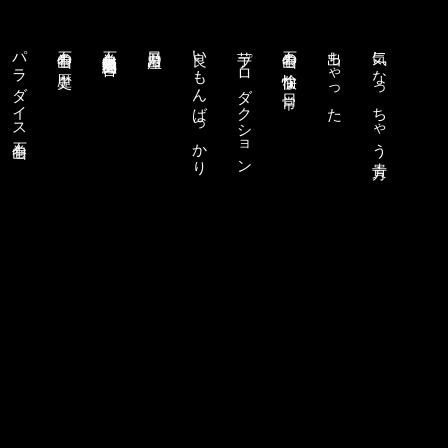
パラダイス石巻山
石巻山の歴史
石巻山無銭労働組合
日乃出屋
良いもんばっかり
芋プロダクション
石巻山の愉快な日常
出ちゃった
気になっちゃう貴方