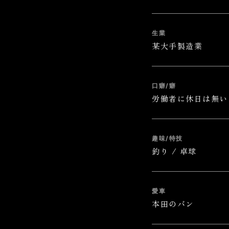
生業
某大手製造業
口癖/癖
労働者に休日は無い 
趣味/特技
釣り / 卓球
愛車
本田のバン