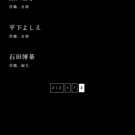
役職…古娘
平下よしえ
役職…古娘
石田博棊
役職…胸毛
2 / 2
«
1
2